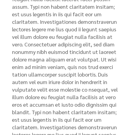
assum. Typi non habent claritatem insitam;
est usus legentis in iis qui facit eor um
claritatem. Investigationes demonstraverun
lectores legere me lius quod ii legunt saepius
vel illum dolore eu feugiat nulla facilisis at
vero. Consectetuer adipiscing elit, sed diam
nonummy nibh euismod tincidunt ut laoreet
dolore magna aliquam erat volutpat. Ut wisi
enim ad minim veniam, quis nos trud exerci
tation ullamcorper suscipit lobortis. Duis
autem vel eum iriure dolor in hendrerit in
vulputate velit esse molestie co nsequat, vel
illum dolore eu feugiat nulla facilisis at vero
eros et accumsan et iusto odio dignissim qui
blandit. Typi non habent claritatem insitam;
est usus legentis in iis qui facit eor um
claritatem. Investigationes demonstraverun
lectores legere me lius quod ii legunt saepius